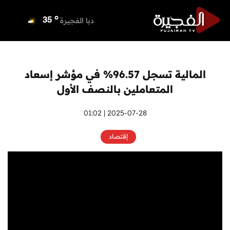
o
دبي
36
o
دبا الفجيرة
35
o
مسافي
35
o
الشارقة
36
o
عجمان
35
المالية تسجل 96.57% في مؤشر إسعاد
o
أم القيوين
36
المتعاملين بالنصف الأول
o
راس الخيمة
34
o
الفجيرة
2025-07-28 | 01:02
33
إقتصاد