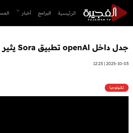
الرئيسية
البرامج
أخبار
المس
جدل داخل openAl تطبيق Sora يثير انقساما بين باحثي الشركة
2025-10-03 | 12:23
تكنولوجيا