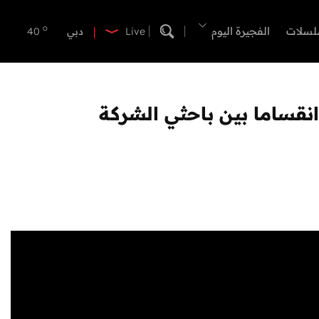
o
ابوظبي
42
o
لسلات
الفجيرة اليوم
دبي
40
Live
o
دبا الفجيرة
37
o
مسافي
37
o
الشارقة
42
o
عجمان
40
o
أم القيوين
39
o
راس الخيمة
40
o
الفجيرة
36