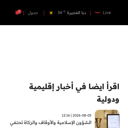
o
دبي
35
o
دبا الفجيرة
34
3
Live
جدول
o
مسافي
34
o
الشارقة
33
o
عجمان
33
o
أم القيوين
33
o
راس الخيمة
34
o
الفجيرة
33
اقرأ ايضا في أخبار إقليمية
ودولية
2026-08-05 | 12:16
الشؤون الإسلامية والأوقاف والزكاة تحتفي