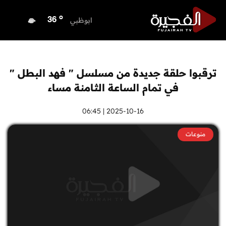
o
الفجيرة
35
o
ابوظبي
36
o
دبي
35
o
دبا الفجيرة
35
o
مسافي
35
ترقبوا حلقة جديدة من مسلسل " فهد البطل "
o
الشارقة
34
في تمام الساعة الثامنة مساء
o
عجمان
34
o
أم القيوين
2025-10-16 | 06:45
34
o
راس الخيمة
33
منوعات
o
الفجيرة
35