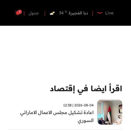
o
دبي
37
o
دبا الفجيرة
34
3
Live
جدول
o
مسافي
34
o
الشارقة
34
o
عجمان
34
o
أم القيوين
35
o
راس الخيمة
34
o
الفجيرة
33
اقرأ ايضا في إقتصاد
2026-08-04 | 12:38
اعادة تشكيل مجلس الاعمال الاماراتي
السوري