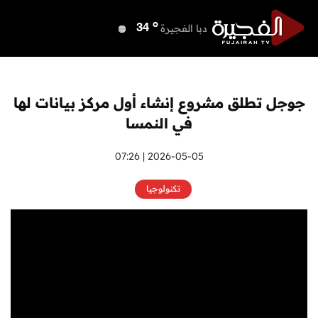
o
دبي
40
o
دبا الفجيرة
34
o
مسافي
34
o
الشارقة
39
o
عجمان
40
جوجل تطلق مشروع إنشاء أول مركز بيانات لها
o
أم القيوين
40
في النمسا
o
راس الخيمة
40
o
الفجيرة
2026-05-05 | 07:26
33
تكنولوجيا