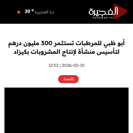
o
دبي
39
o
دبا الفجيرة
39
o
مسافي
39
o
الشارقة
39
o
عجمان
39
أبو ظبي للمرطبات تستثمر 300 مليون درهم
o
أم القيوين
38
لتأسيس منشأة لإنتاج المشروبات بكيزاد
o
راس الخيمة
40
o
الفجيرة
2026-05-10 | 12:52
37
إقتصاد