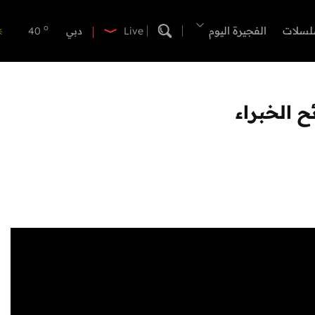
o
دبي
40
لسلات
الفجيرة اليوم
Live
o
دبا الفجيرة
36
o
مسافي
36
o
الشارقة
42
o
عجمان
41
 الخبراء
o
أم القيوين
39
o
راس الخيمة
39
o
الفجيرة
35