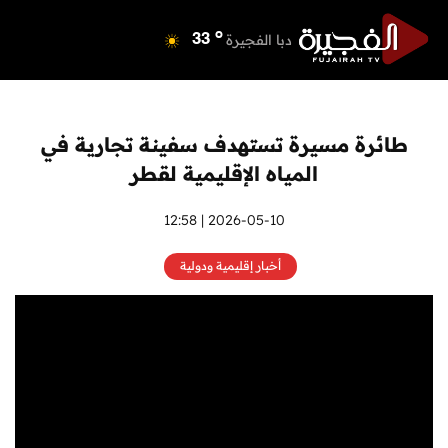
o
دبي
36
o
دبا الفجيرة
33
o
مسافي
33
o
الشارقة
34
o
عجمان
33
طائرة مسيرة تستهدف سفينة تجارية في
o
أم القيوين
33
المياه الإقليمية لقطر
o
راس الخيمة
34
o
الفجيرة
2026-05-10 | 12:58
32
أخبار إقليمية ودولية