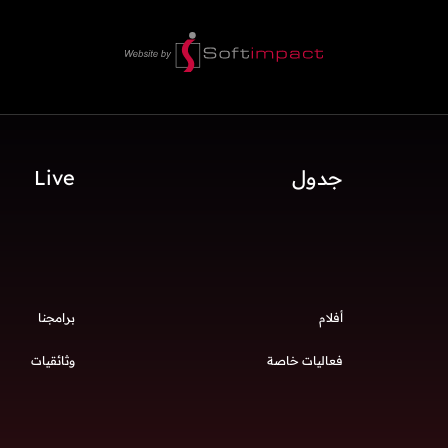
جدول
Live
أفلام
برامجنا
فعاليات خاصة
وثائقيات