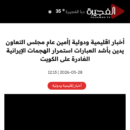
o
دبي
40
o
دبا الفجيرة
35
o
مسافي
35
o
الشارقة
40
o
عجمان
40
أخبار اقليمية ودولية |أمين عام مجلس التعاون
o
أم القيوين
40
يدين بأشد العبارات استمرار الهجمات الإيرانية
o
راس الخيمة
41
الغادرة على الكويت
o
الفجيرة
33
2026-05-28 | 12:13
أخبار إقليمية ودولية