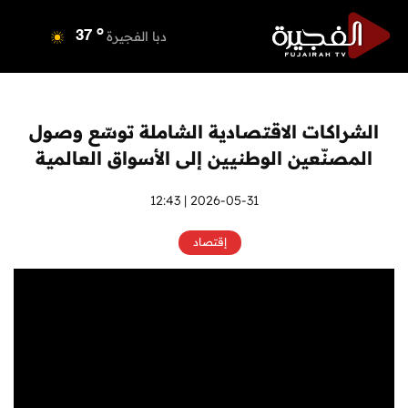
o
دبي
39
o
دبا الفجيرة
37
o
مسافي
37
o
الشارقة
40
o
عجمان
39
الشراكات الاقتصادية الشاملة توسّع وصول
o
أم القيوين
39
المصنّعين الوطنيين إلى الأسواق العالمية
o
راس الخيمة
40
o
الفجيرة
2026-05-31 | 12:43
36
إقتصاد