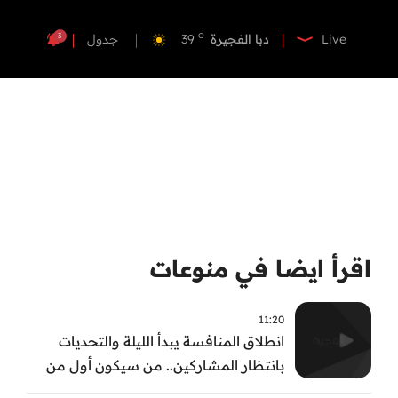
o
دبي
39
o
دبا الفجيرة
39
3
Live
جدول
o
مسافي
39
o
الشارقة
41
o
عجمان
40
o
أم القيوين
39
o
راس الخيمة
40
o
الفجيرة
38
اقرأ ايضا في منوعات
11:20
انطلاق المنافسة يبدأ الليلة والتحديات
بانتظار المشاركين.. من سيكون أول من
يثبت جدارته في #بطل_صيف_الفجيرة ؟