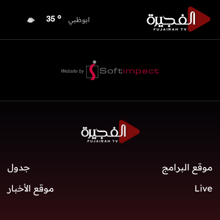
o
الفجيرة
33
o
ابوظبي
35
o
دبي
36
o
دبا الفجيرة
33
o
مسافي
33
o
الشارقة
33
o
عجمان
33
o
أم القيوين
34
o
راس الخيمة
32
o
الفجيرة
33
موقع البرامج
جدول
Live
موقع الأخبار