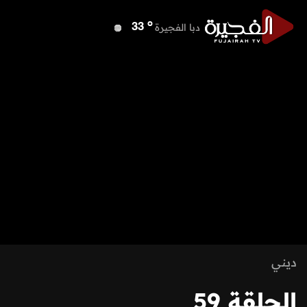
o
دبا الفجيرة
33
o
مسافي
33
o
الشارقة
35
o
عجمان
35
o
أم القيوين
36
o
راس الخيمة
33
o
الفجيرة
33
ديني
الحلقة 59