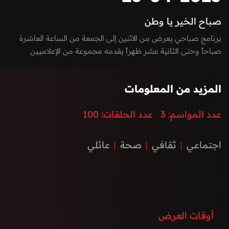
صباح الخير يا وطن
برنامج صباحي يعرض من الاثنين إلى الجمعة من الساعة العاشرة
صباحاً وحتى الثانية عشر ظهراً يقدمه مجموعة من الإعلاميين
بفقرات متميزة بين الاستوديو والخارج، يسلط الضوء على كل ما يعني
الأسرة بمزيج مميز بين العادات والتقاليد والتقدم والتطور الذي
المزيد من المعلومات
تشهده إمارة الفجيرة ودولة الإمارات العربية المتحدة، نستضيف من
خلاله ضيوف مميزون يتحدثون عن الطب، الفن، التكنولوجيا،
عدد المواسم:
3
عدد الحلقات:
100
المغامرات، السنع الإماراتي والفعاليات.
اجتماعي
ثقافي
صحة
عائلي
أوقات العرض