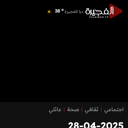
o
دبا الفجيرة
38
o
مسافي
38
o
الشارقة
41
o
عجمان
40
o
أم القيوين
39
o
راس الخيمة
39
o
الفجيرة
36
اجتماعي
ثقافي
صحة
عائلي
28-04-2025