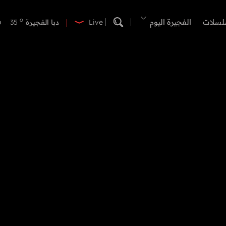
o
دبي
37
o
لسلات
الفجيرة اليوم
دبا الفجيرة
35
Live
o
مسافي
35
o
الشارقة
35
o
عجمان
35
o
أم القيوين
35
o
راس الخيمة
35
o
الفجيرة
34