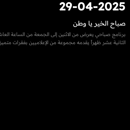
29-04-2025
صباح الخير يا وطن
برنامج صباحي يعرض من الاثنين إلى الجمعة من الساعة العاش
الثانية عشر ظهراً يقدمه مجموعة من الإعلاميين بفقرات متميزة
والخارج، يسلط الضوء على كل ما يعني الأسرة بمزيج مميز بين 
والتقاليد والتقدم والتطور الذي تشهده إمارة الفجيرة ودولة الإما
المتحدة، نستضيف من خلاله ضيوف مميزون يتحدثون عن الطب
التكنولوجيا، المغامرات، السنع الإماراتي والفعاليات.