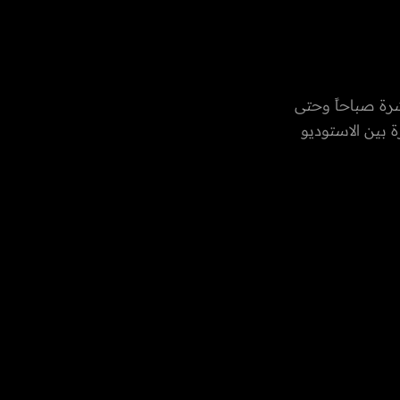
رة صباحاً وحتى
 بين الاستوديو
العادات
رات العربية
، الفن،