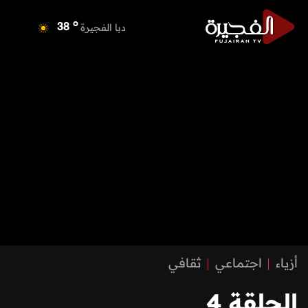
o
دبي
40
o
دبا الفجيرة
38
o
مسافي
38
o
الشارقة
41
o
عجمان
39
o
أم القيوين
39
o
راس الخيمة
40
o
الفجيرة
38
أزياء
اجتماعي
ثقافي
الحلقة 4