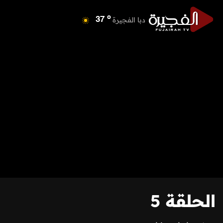
o
دبا الفجيرة
37
o
مسافي
37
o
الشارقة
41
o
عجمان
40
o
أم القيوين
39
o
راس الخيمة
38
o
الفجيرة
36
الحلقة 5