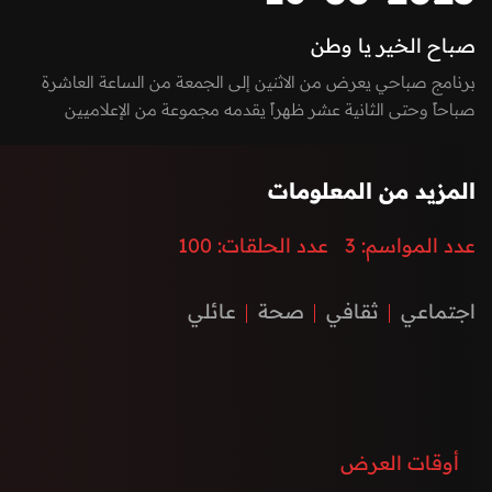
صباح الخير يا وطن
برنامج صباحي يعرض من الاثنين إلى الجمعة من الساعة العاشرة
صباحاً وحتى الثانية عشر ظهراً يقدمه مجموعة من الإعلاميين
بفقرات متميزة بين الاستوديو والخارج، يسلط الضوء على كل ما يعني
الأسرة بمزيج مميز بين العادات والتقاليد والتقدم والتطور الذي
المزيد من المعلومات
تشهده إمارة الفجيرة ودولة الإمارات العربية المتحدة، نستضيف من
خلاله ضيوف مميزون يتحدثون عن الطب، الفن، التكنولوجيا،
عدد المواسم:
3
عدد الحلقات:
100
المغامرات، السنع الإماراتي والفعاليات.
اجتماعي
ثقافي
صحة
عائلي
أوقات العرض