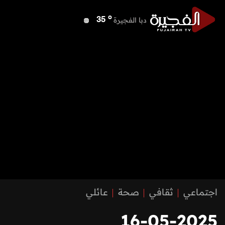
o
دبا الفجيرة
35
o
مسافي
35
o
الشارقة
36
o
عجمان
35
o
أم القيوين
35
o
راس الخيمة
34
o
الفجيرة
34
اجتماعي
ثقافي
صحة
عائلي
16-05-2025