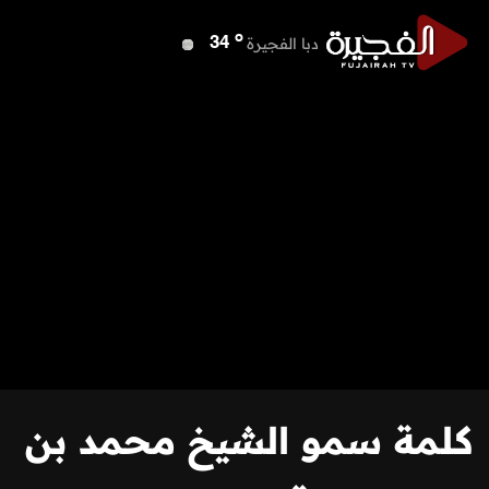
o
دبي
40
o
دبا الفجيرة
34
o
مسافي
34
o
الشارقة
39
o
عجمان
39
o
أم القيوين
39
o
راس الخيمة
39
o
الفجيرة
32
كلمة سمو الشيخ محمد بن