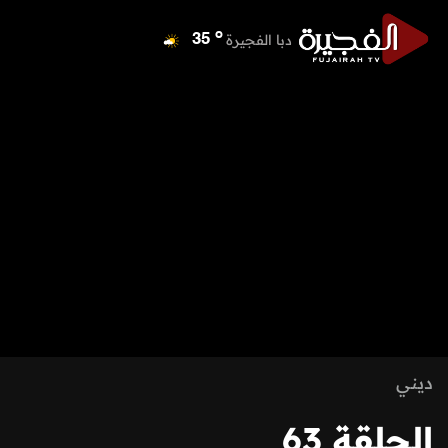
o
دبا الفجيرة
35
o
مسافي
35
o
الشارقة
42
o
عجمان
41
o
أم القيوين
40
o
راس الخيمة
40
o
الفجيرة
34
ديني
الحلقة 63