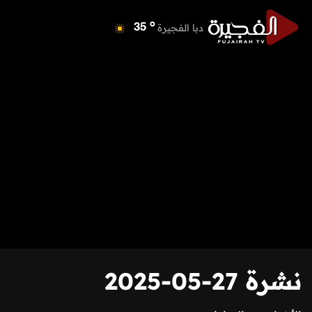
o
دبا الفجيرة
35
o
مسافي
35
o
الشارقة
41
o
عجمان
40
o
أم القيوين
39
o
راس الخيمة
39
o
الفجيرة
34
نشرة 27-05-2025