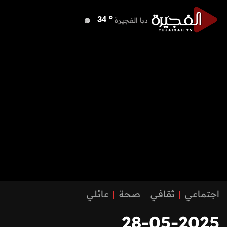
o
دبا الفجيرة
34
o
مسافي
34
o
الشارقة
40
o
عجمان
40
o
أم القيوين
40
o
راس الخيمة
41
o
الفجيرة
33
اجتماعي
ثقافي
صحة
عائلي
28-05-2025