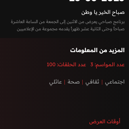
صباح الخير يا وطن
برنامج صباحي يعرض من الاثنين إلى الجمعة من الساعة العاشرة
صباحاً وحتى الثانية عشر ظهراً يقدمه مجموعة من الإعلاميين
بفقرات متميزة بين الاستوديو والخارج، يسلط الضوء على كل ما يعني
الأسرة بمزيج مميز بين العادات والتقاليد والتقدم والتطور الذي
المزيد من المعلومات
تشهده إمارة الفجيرة ودولة الإمارات العربية المتحدة، نستضيف من
خلاله ضيوف مميزون يتحدثون عن الطب، الفن، التكنولوجيا،
عدد المواسم:
3
عدد الحلقات:
100
المغامرات، السنع الإماراتي والفعاليات.
اجتماعي
ثقافي
صحة
عائلي
أوقات العرض