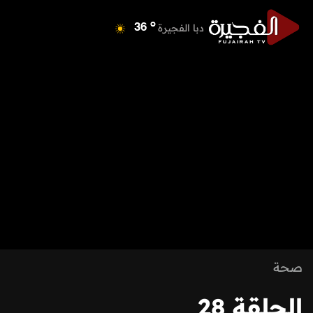
o
دبا الفجيرة
36
o
مسافي
36
o
الشارقة
42
o
عجمان
41
o
أم القيوين
39
o
راس الخيمة
39
o
الفجيرة
35
صحة
الحلقة 28