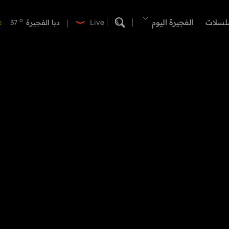
o
دبي
39
o
لسلات
الفجيرة اليوم
دبا الفجيرة
37
Live
o
مسافي
37
o
الشارقة
42
o
عجمان
40
o
أم القيوين
40
o
راس الخيمة
39
o
الفجيرة
35