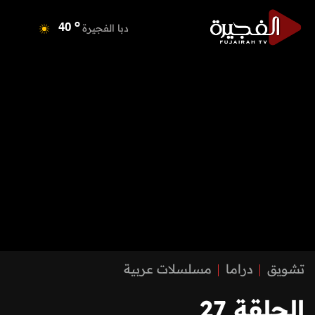
o
دبي
40
o
دبا الفجيرة
40
o
مسافي
40
o
الشارقة
42
o
عجمان
40
o
أم القيوين
40
o
راس الخيمة
40
o
الفجيرة
38
تشويق
دراما
مسلسلات عربية
الحلقة 27