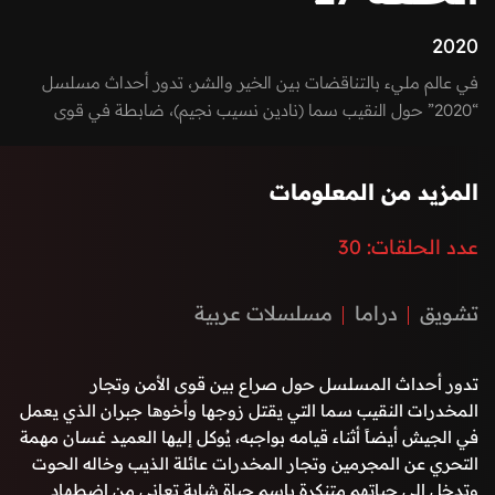
2020
في عالم مليء بالتناقضات بين الخير والشر، تدور أحداث مسلسل
“2020” حول النقيب سما (نادين نسيب نجيم)، ضابطة في قوى
الأمن الداخلي، تنطلق في مهمة سرّية للقبض على زعيم عصابة يُدعى
صافي الديب (قصي خولي)، وهو رجل ذكي ومُراوغ، يدير شبكة
المزيد من المعلومات
تهريب وتجارة غير شرعية في أحد أحياء بيروت.
عدد الحلقات:
30
تشويق
دراما
مسلسلات عربية
تدور أحداث المسلسل حول صراع بين قوى الأمن وتجار
المخدرات النقيب سما التي يقتل زوجها وأخوها جبران الذي يعمل
في الجيش أيضاً أثناء قيامه بواجبه، يُوكل إليها العميد غسان مهمة
التحري عن المجرمين وتجار المخدرات عائلة الذيب وخاله الحوت
وتدخل إلى حياتهم متنكرة باسم حياة شابة تعاني من اضطهاد