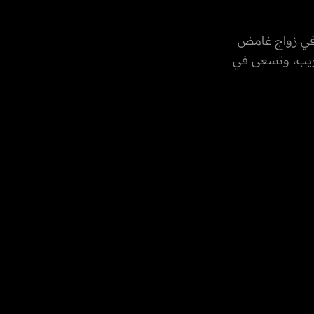
ة في زواج غامض
غريب، وتسعى في
.