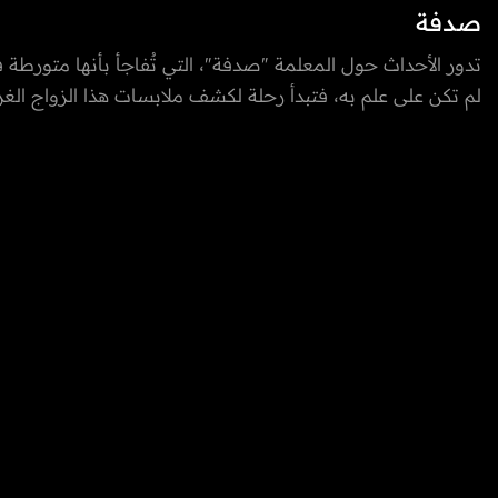
صدفة
تدور الأحداث حول المعلمة "صدفة"، التي تُفاجأ بأنها متورط
لم تكن على علم به، فتبدأ رحلة لكشف ملابسات هذا الزواج ال
الوقت نفسه لإعادة بناء علاقتها بأسرتها والتقرّب منهم من جديد