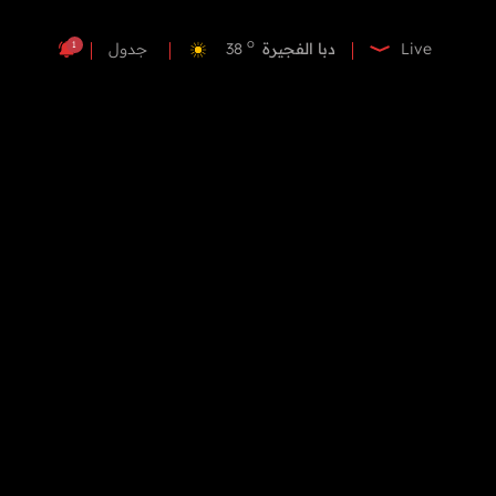
o
دبي
38
o
دبا الفجيرة
38
1
Live
جدول
o
مسافي
38
o
الشارقة
39
o
عجمان
39
o
أم القيوين
38
o
راس الخيمة
40
o
الفجيرة
37