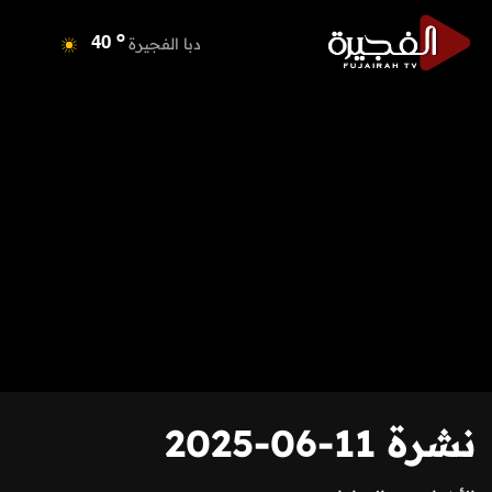
o
دبا الفجيرة
40
o
مسافي
40
o
الشارقة
42
o
عجمان
40
o
أم القيوين
40
o
راس الخيمة
40
o
الفجيرة
38
نشرة 11-06-2025