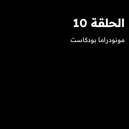
الحلقة 10
مونودراما بودكاست
برنامج حواري مميز يستضيف نخبة من كبار الفنانين المسرحيي
أبرز الأسماء في الساحة الفنية العربية والعالمية. يسلّط البرنا
مشاركاتهم في مهرجان الفجيرة الدولي للمونودراما، ويستعر
من مسيرتهم الإبداعية الغنية، وعطائهم الفني وتأثيرهم الثقافي