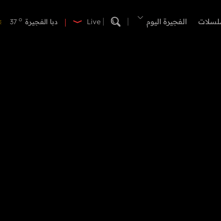
o
دبي
39
o
لسلات
الفجيرة اليوم
دبا الفجيرة
37
Live
o
مسافي
37
o
الشارقة
42
o
عجمان
40
o
أم القيوين
40
o
راس الخيمة
39
o
الفجيرة
35