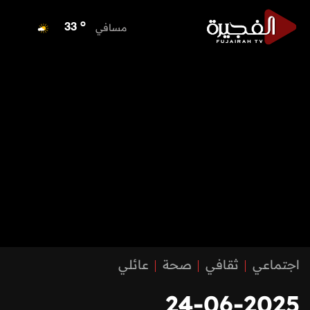
o
مسافي
33
o
الشارقة
34
o
عجمان
34
o
أم القيوين
34
o
راس الخيمة
34
o
الفجيرة
33
اجتماعي
ثقافي
صحة
عائلي
24-06-2025