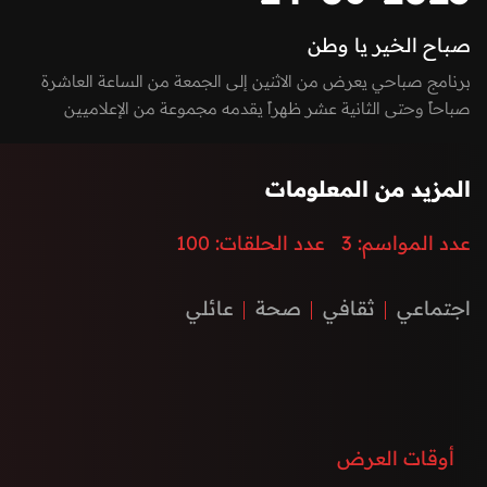
صباح الخير يا وطن
برنامج صباحي يعرض من الاثنين إلى الجمعة من الساعة العاشرة
صباحاً وحتى الثانية عشر ظهراً يقدمه مجموعة من الإعلاميين
بفقرات متميزة بين الاستوديو والخارج، يسلط الضوء على كل ما يعني
الأسرة بمزيج مميز بين العادات والتقاليد والتقدم والتطور الذي
المزيد من المعلومات
تشهده إمارة الفجيرة ودولة الإمارات العربية المتحدة، نستضيف من
خلاله ضيوف مميزون يتحدثون عن الطب، الفن، التكنولوجيا،
عدد المواسم:
3
عدد الحلقات:
100
المغامرات، السنع الإماراتي والفعاليات.
اجتماعي
ثقافي
صحة
عائلي
أوقات العرض