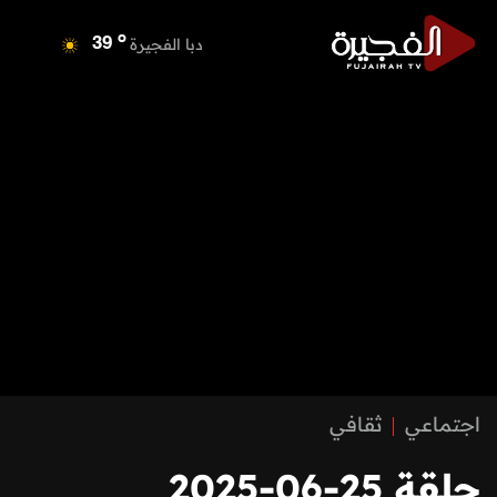
o
دبا الفجيرة
39
o
مسافي
39
o
الشارقة
42
o
عجمان
40
o
أم القيوين
40
o
راس الخيمة
40
o
الفجيرة
38
اجتماعي
ثقافي
حلقة 25-06-2025