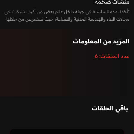
منشآت ضخمة
تأخذنا هذه السلسلة في جولة داخل عالم بعض من أكبر الشركات في
مجالات البناء والهندسة المدنية والصناعة، حيث نستعرض من خلالها
الإنجازات المذهلة التي تعكس براعة الإنسان وإصراره على تجاوز
التحديات. تسلط الحلقات الضوء على الابتكارات المتطورة والمشاريع
المزيد من المعلومات
العملاقة التي غيّرت معالم مدن بأكملها، وتُظهر كيف يقف الإبداع
البشري في قلب كل إنجاز هندسي وصناعي معاصر.
عدد الحلقات:
6
باقي الحلقات