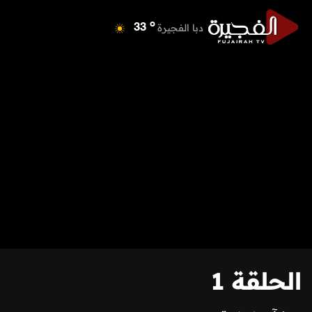
o
دبي
40
o
دبا الفجيرة
33
o
مسافي
33
o
الشارقة
40
o
عجمان
41
o
أم القيوين
40
o
راس الخيمة
40
o
الفجيرة
33
الحلقة 1