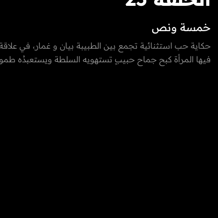
خمسة ونص
حكاية حب استثنائية تجمع بين الطبيبة بيان و غمار، في علاق
فيها المرأة كبح جماح حبيبٍ تستهويه السلطة ويستعبدُه طموح
نوازع الحقد وصراعات النفوذ، تسعى بيان إلى أن تكون القوة الخ
في مسار حياته.