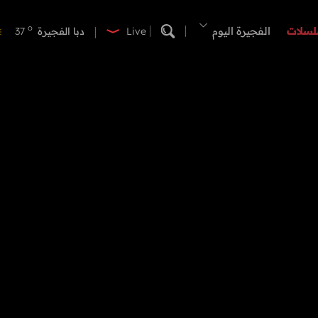
o
دبي
40
o
لسلات
الفجيرة اليوم
دبا الفجيرة
37
Live
o
مسافي
37
o
الشارقة
42
o
عجمان
40
o
أم القيوين
40
o
راس الخيمة
40
o
الفجيرة
36