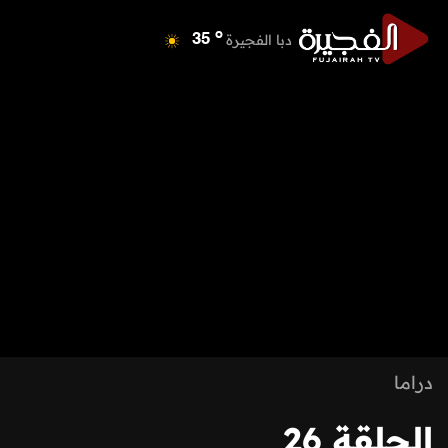
o
دبا الفجيرة
35
o
مسافي
35
o
الشارقة
41
o
عجمان
40
o
أم القيوين
39
o
راس الخيمة
39
o
الفجيرة
34
دراما
الحلقة 26