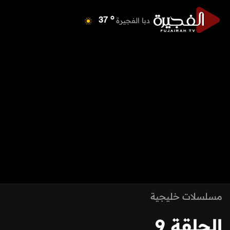
o
دبا الفجيرة
37
o
مسافي
37
o
الشارقة
41
o
عجمان
40
o
أم القيوين
39
o
راس الخيمة
38
o
الفجيرة
36
مسلسلات خليجية
الحلقة 9