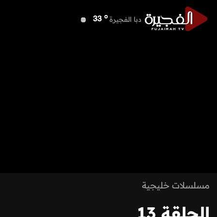
o
دبا الفجيرة
33
o
مسافي
33
o
الشارقة
35
o
عجمان
35
o
أم القيوين
36
o
راس الخيمة
33
o
الفجيرة
33
مسلسلات خليجية
الحلقة 13