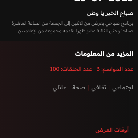
صباح الخير يا وطن
برنامج صباحي يعرض من الاثنين إلى الجمعة من الساعة العاشرة
صباحاً وحتى الثانية عشر ظهراً يقدمه مجموعة من الإعلاميين
بفقرات متميزة بين الاستوديو والخارج، يسلط الضوء على كل ما يعني
الأسرة بمزيج مميز بين العادات والتقاليد والتقدم والتطور الذي
المزيد من المعلومات
تشهده إمارة الفجيرة ودولة الإمارات العربية المتحدة، نستضيف من
خلاله ضيوف مميزون يتحدثون عن الطب، الفن، التكنولوجيا،
عدد المواسم:
3
عدد الحلقات:
100
المغامرات، السنع الإماراتي والفعاليات.
اجتماعي
ثقافي
صحة
عائلي
أوقات العرض