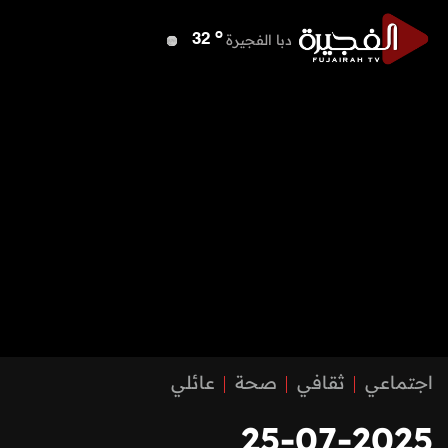
o
دبا الفجيرة
32
o
مسافي
32
o
الشارقة
39
o
عجمان
40
o
أم القيوين
40
o
راس الخيمة
38
o
الفجيرة
31
اجتماعي
ثقافي
صحة
عائلي
25-07-2025