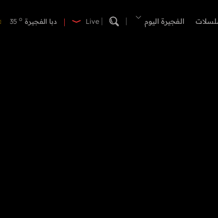
o
دبي
38
o
لسلات
الفجيرة اليوم
دبا الفجيرة
35
Live
o
مسافي
35
o
الشارقة
39
o
عجمان
38
o
أم القيوين
38
o
راس الخيمة
38
o
الفجيرة
34