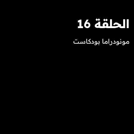
الحلقة 16
مونودراما بودكاست
برنامج حواري مميز يستضيف نخبة من كبار الفنانين المسرحيي
أبرز الأسماء في الساحة الفنية العربية والعالمية. يسلّط البرنا
مشاركاتهم في مهرجان الفجيرة الدولي للمونودراما، ويستعر
من مسيرتهم الإبداعية الغنية، وعطائهم الفني وتأثيرهم الثقافي