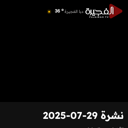
o
دبا الفجيرة
36
o
مسافي
36
o
الشارقة
42
o
عجمان
41
o
أم القيوين
40
o
راس الخيمة
39
o
الفجيرة
35
نشرة 29-07-2025