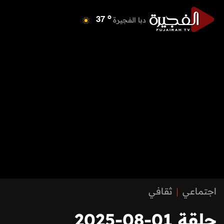
o
دبا الفجيرة
37
o
مسافي
37
o
الشارقة
42
o
عجمان
40
o
أم القيوين
40
o
راس الخيمة
39
o
الفجيرة
36
اجتماعي
ثقافي
حلقة 01-08-2025