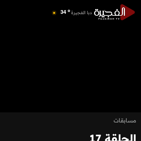
o
دبا الفجيرة
34
o
مسافي
34
o
الشارقة
40
o
عجمان
40
o
أم القيوين
39
o
راس الخيمة
40
o
الفجيرة
33
مسابقات
الحلقة 17