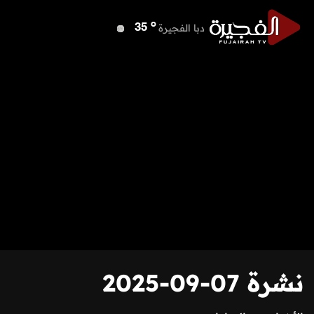
o
دبا الفجيرة
35
o
مسافي
35
o
الشارقة
37
o
عجمان
37
o
أم القيوين
37
o
راس الخيمة
38
o
الفجيرة
34
نشرة 07-09-2025