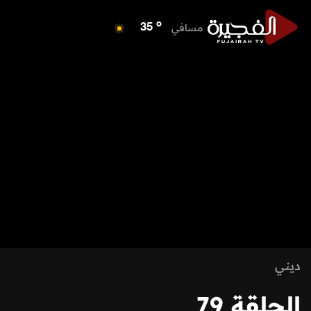
o
مسافي
35
o
الشارقة
42
o
عجمان
40
o
أم القيوين
39
o
راس الخيمة
40
o
الفجيرة
34
ديني
الحلقة 79