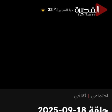
o
دبا الفجيرة
32
o
مسافي
32
o
الشارقة
32
o
عجمان
32
o
أم القيوين
34
o
راس الخيمة
33
o
الفجيرة
32
اجتماعي
ثقافي
حلقة 18-09-2025