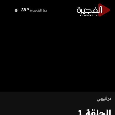
o
دبا الفجيرة
38
o
مسافي
38
o
الشارقة
37
o
عجمان
37
o
أم القيوين
37
o
راس الخيمة
39
o
الفجيرة
37
ترفيهي
الحلقة 1