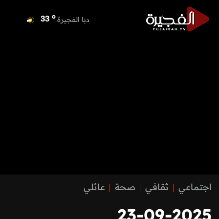
o
دبا الفجيرة
33
o
مسافي
33
o
الشارقة
33
o
عجمان
33
o
أم القيوين
33
o
راس الخيمة
34
o
الفجيرة
33
اجتماعي
ثقافي
صحة
عائلي
23-09-2025