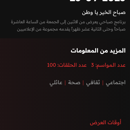
صباح الخير يا وطن
برنامج صباحي يعرض من الاثنين إلى الجمعة من الساعة العاشرة
صباحاً وحتى الثانية عشر ظهراً يقدمه مجموعة من الإعلاميين
بفقرات متميزة بين الاستوديو والخارج، يسلط الضوء على كل ما يعني
الأسرة بمزيج مميز بين العادات والتقاليد والتقدم والتطور الذي
المزيد من المعلومات
تشهده إمارة الفجيرة ودولة الإمارات العربية المتحدة، نستضيف من
خلاله ضيوف مميزون يتحدثون عن الطب، الفن، التكنولوجيا،
عدد المواسم:
3
عدد الحلقات:
100
المغامرات، السنع الإماراتي والفعاليات.
اجتماعي
ثقافي
صحة
عائلي
أوقات العرض