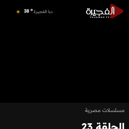
o
دبا الفجيرة
38
o
مسافي
38
o
الشارقة
41
o
عجمان
39
o
أم القيوين
39
o
راس الخيمة
40
o
الفجيرة
38
مسلسلات مصرية
الحلقة 23