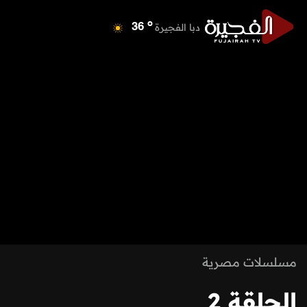
o
دبا الفجيرة
36
o
مسافي
36
o
الشارقة
42
o
عجمان
41
o
أم القيوين
40
o
راس الخيمة
39
o
الفجيرة
34
مسلسلات مصرية
الحلقة 2