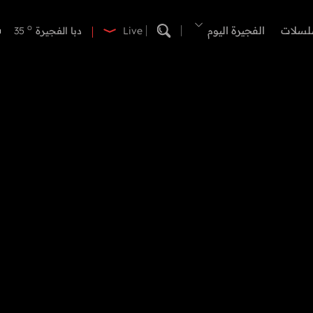
o
دبي
37
o
لسلات
الفجيرة اليوم
دبا الفجيرة
35
Live
o
مسافي
35
o
الشارقة
35
o
عجمان
35
o
أم القيوين
35
o
راس الخيمة
35
o
الفجيرة
34